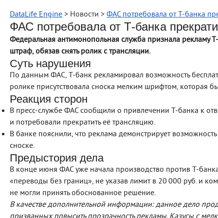
DataLife Engine
> Новости >
ФАС потребовала от Т‑банка пр
ФАС потребовала от Т‑банка прекрат
Федеральная антимонопольная служба признала рекламу Т
штраф, обязав снять ролик с трансляции.
Суть нарушения
По данным ФАС, Т‑банк рекламировал возможность бесплат
ролике присутствовала сноска мелким шрифтом, которая бы
Реакция сторон
В пресс‑службе ФАС сообщили о привлечении Т‑банка к от
и потребовали прекратить её трансляцию.
В банке пояснили, что реклама демонстрирует возможность 
сноске.
Предыстория дела
В конце июня ФАС уже начала производство против Т‑банк
«переводы без границ», не указав лимит в 20 000 руб. и ко
не могли принять обоснованное решение.
В качестве дополнительной информации: данное дело прод
призванных повысить прозрачность рекламы. Казусы с мелк