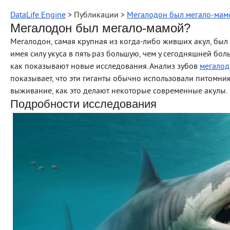
DataLife Engine
> Публикации >
Мегалодон был мегало-мам
Мегалодон был мегало-мамой?
Мегалодон, самая крупная из когда-либо живших акул, бы
имея силу укуса в пять раз большую, чем у сегодняшней бол
как показывают новые исследования. Анализ зубов
мегало
показывает, что эти гиганты обычно использовали питомни
выживание, как это делают некоторые современные акулы.
Подробности исследования