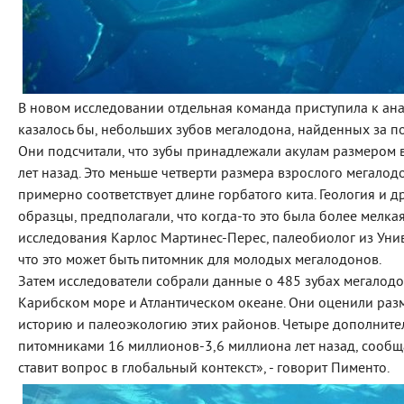
В новом исследовании отдельная команда приступила к ана
казалось бы, небольших зубов мегалодона, найденных за по
Они подсчитали, что зубы принадлежали акулам размером 
лет назад. Это меньше четверти размера взрослого мегалод
примерно соответствует длине горбатого кита. Геология и 
образцы, предполагали, что когда-то это была более мелка
исследования Карлос Мартинес-Перес, палеобиолог из Униве
что это может быть питомник для молодых мегалодонов.
Затем исследователи собрали данные о 485 зубах мегалодон
Карибском море и Атлантическом океане. Они оценили раз
историю и палеоэкологию этих районов. Четыре дополните
питомниками 16 миллионов-3,6 миллиона лет назад, сообщае
ставит вопрос в глобальный контекст», - говорит Пименто.