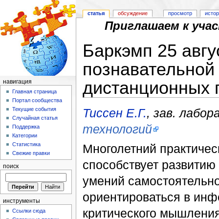
статья
обсуждение
просмотр
исто
Приглашаем к уча
Баркэмп 25 авгу
познавательной 
дистанционных 
навигация
Главная страница
Перейти к:
навигация
,
поиск
Портал сообщества
Тиссен Е.Г.
, зав. лабо
Текущие события
Случайная статья
технологий
Поддержка
Категории
Статистика
Многолетний практическ
Свежие правки
способствует развитию 
поиск
умений самостоятельно
ориентироваться в инф
инструменты
критического мышления
Ссылки сюда