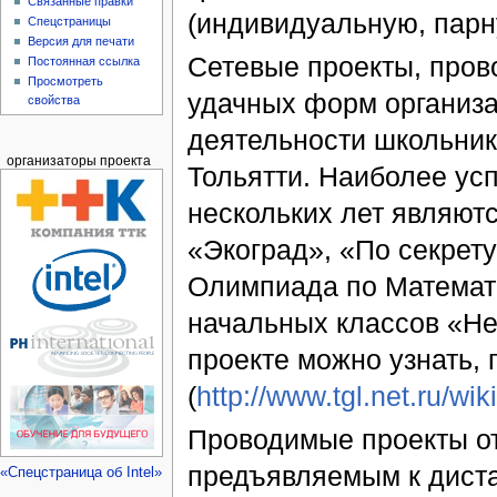
Связанные правки
(индивидуальную, парн
Спецстраницы
Версия для печати
Сетевые проекты, прово
Постоянная ссылка
Просмотреть
удачных форм организа
свойства
деятельности школьник
организаторы проекта
Тольятти. Наиболее у
нескольких лет являют
«Экоград», «По секрет
Олимпиада по Математ
начальных классов «Не
проекте можно узнать,
(
http://www.tgl.net.ru/wiki
Проводимые проекты о
предъявляемым к дист
«Спецстраница об Intel»