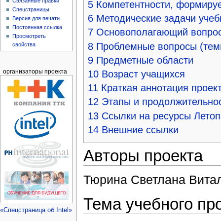
Связанные правки
5
Компетентности, формиру
Спецстраницы
6
Методические задачи учеб
Версия для печати
Постоянная ссылка
7
Основополагающий вопро
Просмотреть
8
Проблемные вопросы (тем
свойства
9
Предметные области
организаторы проекта
10
Возраст учащихся
11
Краткая аннотация проек
12
Этапы и продолжительнос
13
Ссылки на ресурсы Летоп
14
Внешние ссылки
Авторы проекта
Тюрина Светлана Вита
Тема учебного пр
«Спецстраница об Intel»