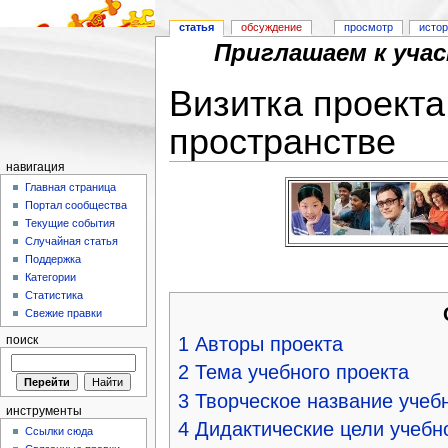
статья
обсуждение
просмотр
исто
Приглашаем к уча
Визитка проекта
пространстве
навигация
Перейти к:
навигация
,
поиск
Главная страница
Портал сообщества
Текущие события
Случайная статья
Поддержка
Категории
Статистика
Свежие правки
1
Авторы проекта
поиск
2
Тема учебного проекта
3
Творческое название учеб
инструменты
4
Дидактические цели учебн
Ссылки сюда