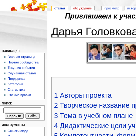
статья
обсуждение
просмотр
исто
Приглашаем к уча
Дарья Головков
Перейти к:
навигация
,
поиск
навигация
Главная страница
Портал сообщества
Текущие события
Случайная статья
Поддержка
Категории
Статистика
1
Авторы проекта
Свежие правки
поиск
2
Творческое название п
3
Тема в учебном плане
4
Дидактические цели уч
инструменты
Ссылки сюда
5
Компетентности, фор