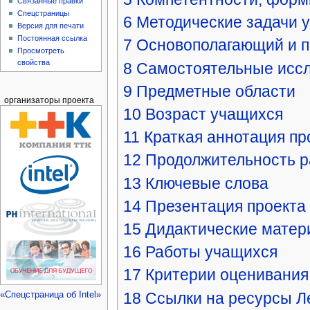
Связанные правки
Спецстраницы
6
Методические задачи у
Версия для печати
Постоянная ссылка
7
Основополагающий и п
Просмотреть
свойства
8
Самостоятельные иссл
9
Предметные области
организаторы проекта
10
Возраст учащихся
11
Краткая аннотация пр
12
Продолжительность р
13
Ключевые слова
14
Презентация проекта
15
Дидактические мате
16
Работы учащихся
17
Критерии оценивания
18
Ссылки на ресурсы Л
«Спецстраница об Intel»