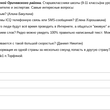
ной Оричевского района.
Старшеклассники школы (9-11 классы)на ур
чителю и экспертам. Самые интересные вопросы:
вым? (
Алина Бакулина
)
аммы ICQ телефонную связь или SMS-сообщения? (
Елена Хорошавина
)
то люди будут всё время проводить в Интернете, а общаться "вживую" и 
ием слов? Редко можно увидеть 100% правильно написанный текст. Мож
ваются с такой большой скоростью? (Даниил Никитин)
ормация из одной страны за несколько секунд попасть в другую страну?
№1 п.Торфяной.