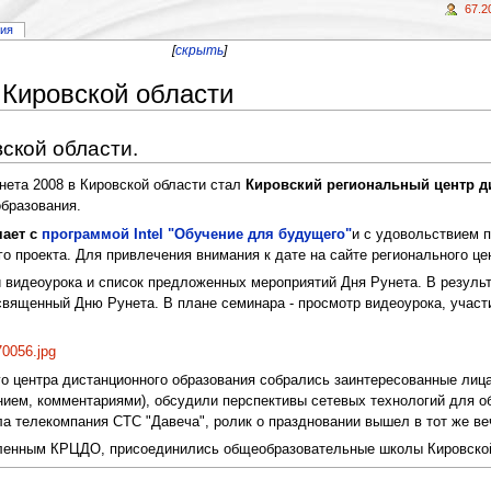
67.2
рия
[
скрыть
]
 Кировской области
ской области.
ета 2008 в Кировской области стал
Кировский региональный центр д
образования.
чает с
программой Intel "Обучение для будущего"
и с удовольствием 
го проекта. Для привлечения внимания к дате на сайте регионального ц
видеоурока и список предложенных мероприятий Дня Рунета. В результ
вященный Дню Рунета. В плане семинара - просмотр видеоурока, участие
0056.jpg
го центра дистанционного образования собрались заинтересованные лиц
нием, комментариями), обсудили перспективы сетевых технологий для об
а телекомпания СТС "Давеча", ролик о праздновании вышел в тот же ве
вленным КРЦДО, присоединились общеобразовательные школы Кировской