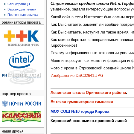
Стрижевская средняя школа №1 п.Торфя
Спецстраницы
увиденное, задали интересующие вопросы у
Версия для печати
Постоянная ссылка
Какой сайт в сети Интеренет был самым пер
организаторы проекта
Как Вы считаете, заменят ли вообще прогр
Как Вы считаете, наступит ли такое время, ч
Как можно бороться с неправильным написан
Коробейников)
Почему информационные технологии увеличи
Меня интересует, как может информация инф
Фото с урока в Стрижевской средней школе 
Изображение:DSC02641.JPG
Левинская школа Оричевского района
.
партнер проекта
Вятская гуманитарная гимназия
МОУ СОШ №10 города Кирова
Кировский экономико-правовой лицей
наши друзья