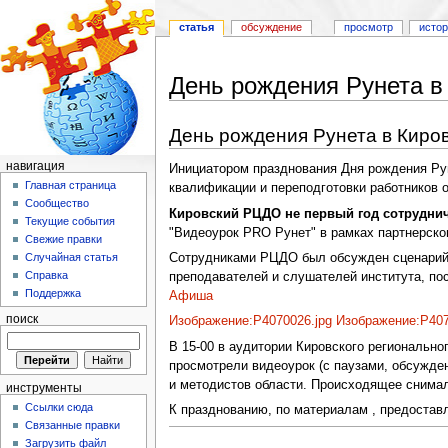
статья
обсуждение
просмотр
исто
День рождения Рунета в
Перейти к:
навигация
,
поиск
День рождения Рунета в Киров
навигация
Инициатором празднования Дня рождения Рун
Главная страница
квалификации и переподготовки работников 
Сообщество
Кировский РЦДО не первый год сотрудни
Текущие события
"Видеоурок PRO Рунет" в рамках партнерско
Свежие правки
Сотрудниками РЦДО был обсужден сценарий 
Случайная статья
Справка
преподавателей и слушателей института, пос
Поддержка
Афиша
поиск
Изображение:P4070026.jpg
Изображение:P407
В 15-00 в аудитории Кировского регионально
просмотрели видеоурок (с паузами, обсужде
и методистов области. Происходящее снимал
инструменты
Ссылки сюда
К празднованию, по материалам , предоста
Связанные правки
Загрузить файл