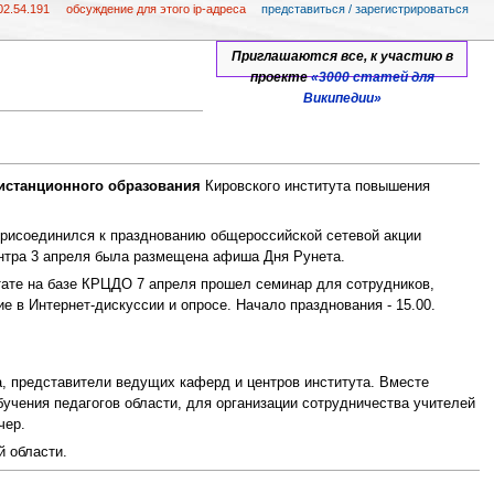
02.54.191
обсуждение для этого ip-адреса
представиться / зарегистрироваться
Приглашаются все, к участию в
проекте
«3000 статей для
Википедии»
истанционного образования
Кировского института повышения
присоединился к празднованию общероссийской сетевой акции
ентра 3 апреля была размещена афиша Дня Рунета.
ате на базе КРЦДО 7 апреля прошел семинар для сотрудников,
 в Интернет-дискуссии и опросе. Начало празднования - 15.00.
а, представители ведущих каферд и центров института. Вместе
учения педагогов области, для организации сотрудничества учителей
чер.
 области.