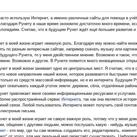
асто использую Интернет, а именно различные сайты для помощи в учёб
Благодаря Рунету в наше время экономлю достаточно много времени, есл
лопедиям. Считаю, что в будущем Рунет ждёт ещё большее развитие и
ет в моей жизни играет немалую роль. Благодаря ему можно найти множ
ить по разным интересным сайтам, например скачать музыку или картинки
будущего Рунета, то у меня двойственное мнение. Возможно и такое, чт
мени. Возможно и другое. В Рунете появится много иновационных откры
нет в моей жизни занимает одно из центральных мест. Я считаю, что в
 это новое направление нашей жизни, которое развивается быстрыми те
 только из средств массовой информации, но и из интернета. Будущее 
дет охватывать каждый уголок земли: деревни, сёла, отдалённые район
унет привлекает меня своими информационными ресурсами и услугами. 
иболее распространённый сервис
Интернета
, так как она является истор
иний связи. Любой пользователь Интернета может получить свой почтовы
электроные письма.
нет в моей жизни играет не самую важную роль, потому что у меня дома
и, общении с другими людьми, можно послушать какую - нибудь музыку,
нет
- это мир, где ты сам можешь создавать его, редактировать, изменя
ют" от этого, для них реальный мир перестаёт существовать. Цифровое 