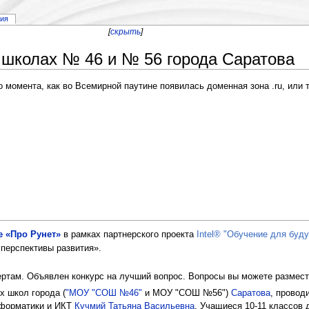
рия
[
скрыть
]
 школах № 46 и № 56 города Саратова
о момента, как во Всемирной паутине появилась доменная зона .ru, или 
е «Про Рунет»
в рамках партнерского проекта
Intel® "Обучение для буд
 перспективы развития».
ртам. Объявлен конкурс на лучший вопрос. Вопросы вы можете размест
х школ города (
"МОУ "СОШ №46"
и МОУ "СОШ №56")
Саратова
, провод
нформатики и ИКТ
Кучмий Татьяна Васильевна
. Учащиеся 10-11 классов 