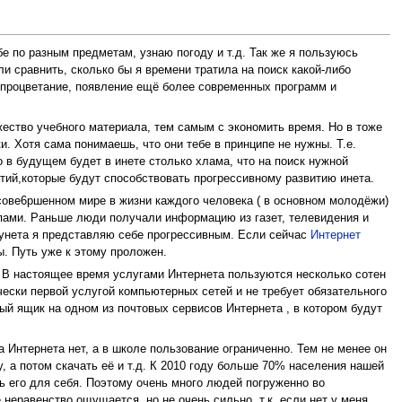
е по разным предметам, узнаю погоду и т.д. Так же я пользуюсь
и сравнить, сколько бы я времени тратила на поиск какой-либо
 процветание, появление ещё более современных программ и
ество учебного материала, тем самым с экономить время. Но в тоже
. Хотя сама понимаешь, что они тебе в принципе не нужны. Т.е.
о в будущем будет в инете столько хлама, что на поиск нужной
тий,которые будут способствовать прогрессивному развитию инета.
 сове6ршенном мире в жизни каждого человека ( в основном молодёжи)
мпами. Раньше люди получали информацию из газет, телевидения и
Рунета я представляю себе прогрессивным. Если сейчас
Интернет
ы. Путь уже к этому проложен.
В настоящее время услугами Интернета пользуются несколько сотен
ически первой услугой компьютерных сетей и не требует обязательного
й ящик на одном из почтовых сервисов Интернета , в котором будут
 Интернета нет, а в школе пользование ограниченно. Тем не менее он
 а потом скачать её и т.д. К 2010 году больше 70% населения нашей
ть его для себя. Поэтому очень много людей погруженно во
неравенство ощущается, но не очень сильно, т.к. если нет у меня