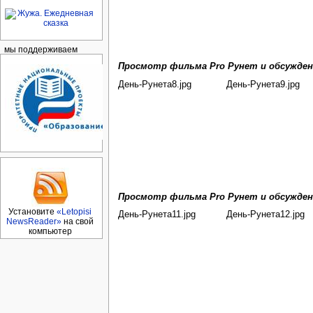
мы поддерживаем
Просмотр фильма Pro Рунет и обсуждени
День-Рунета8.jpg
День-Рунета9.jpg
Просмотр фильма Pro Рунет и обсуждени
Установите
«Letopisi
День-Рунета11.jpg
День-Рунета12.jpg
NewsReader»
на свой
компьютер