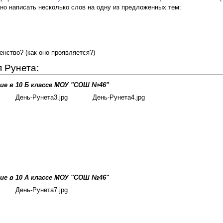
но написать несколько слов на одну из предложенных тем:
нство? (как оно проявляется?)
 Рунета:
е в 10 Б классе МОУ "СОШ №46"
День-Рунета3.jpg
День-Рунета4.jpg
е в 10 А классе МОУ "СОШ №46"
День-Рунета7.jpg