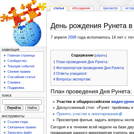
статья
обсуждение
просмотр
исто
День рождения Рунета в
Перейти к:
навигация
,
поиск
7 апреля
2008
года исполнилось 14 лет с тог
навигация
Содержание
[
убрать
]
Главная страница
Сообщество
1
План проведения Дня Рунета:
Текущие события
2
Фоторепортаж проведения Дня Рунета:
Свежие правки
3
Ответы учащихся:
Случайная статья
4
Вопросы экспертам:
Справка
Поддержка
План проведения Дня Рунета:
поиск
Участие в общероссийском
видео-урок
Дискуссионный стол: «Рунет: проблемы и
Принять участие в анкетировании
инструменты
Просмотрев фильм, задать вопросы экспе
Ссылки сюда
Сегодня и в течение всей недели на базе дву
Связанные правки
проведения данного мероприятия учитель и
Загрузить файл