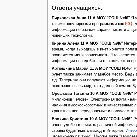
Ответы учащихся:
Пирковская Анна 11 А МОУ "СОШ №46"
Я ч
такими популярными программами как
ICQ
. 
информации по разным справочникам и энцик
новейших технологий.
Кирина Алёна 11 А МОУ "СОШ №46"
Интерн
время, когда выходишь в инет хочется полаз
появляется мини зависимость. Что касается 
информации понадобиться n - количество вре
Артюшкина Мария 11 А МОУ "СОШ №46"
Ру
рунет также занимает главн6ое место. Ведь
т.д. Теперь же они получают информацию не
охватывает весь мир, то в дальнейшем он бу
Орешкова Татьяна 10 А МОУ "СОШ №46"
Р
миллионов человек. Электронная почта - на
наличия высокоскоростных и качественных л
храниться все передаваемые и получаемые 
Ерохина Кристина 10 А МОУ "СОШ №46"
Ру
очень удобен в поисках различной информаци
страны будет иметь выход в Интернет.
Интер
"всемирную паутину". Многие даже "заболева