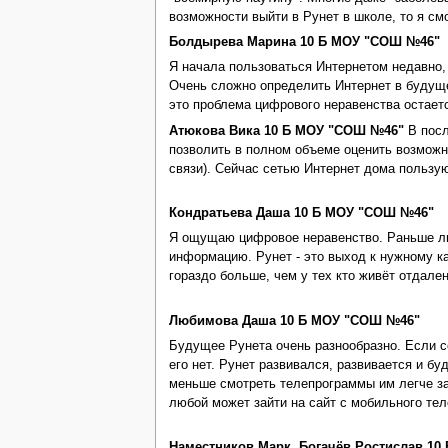
возможности выйти в Рунет в школе, то я см
Болдырева Марина 10 Б МОУ "СОШ №46"
Я начала пользоваться Интернетом недавно,
Очень сложно определить Интернет в будуще
это проблема цифрового неравенства остаетс
Атюкова Вика 10 Б МОУ "СОШ №46"
В посл
позволить в полном объеме оценить возможн
связи). Сейчас сетью Интернет дома пользу
Кондратьева Даша 10 Б МОУ "СОШ №46"
Я ощущаю цифровое неравенство. Раньше люд
информацию. Рунет - это выход к нужному к
гораздо больше, чем у тех кто живёт отдален
Любимова Даша 10 Б МОУ "СОШ №46"
Будущее Рунета очень разнообразно. Если се
его нет. Рунет развивался, развивается и бу
меньше смотреть телепрограммы им легче зай
любой может зайти на сайт с мобильного те
Наместников Марк, Богачёв Ростислав 1