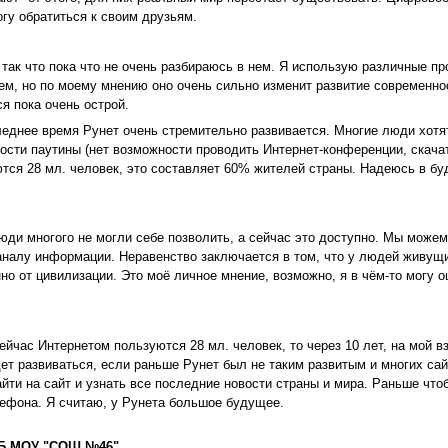
огу обратиться к своим друзьям.
 так что пока что не очень разбираюсь в нем. Я использую различные п
м, но по моему мнению оно очень сильно изменит развитие современн
я пока очень острой.
еднее время Рунет очень стремительно развивается. Многие люди хотя
ости паутины (нет возможности проводить Интернет-конференции, скача
ются 28 мл. человек, это составляет 60% жителей страны. Надеюсь в бу
и многого не могли себе позволить, а сейчас это доступно. Мы можем
аналу информации. Неравенство заключается в том, что у людей живущи
но от цивилизации. Это моё личное мнение, возможно, я в чём-то могу 
йчас Интернетом пользуются 28 мл. человек, то через 10 лет, на мой вз
дет развиваться, если раньше Рунет был не таким развитым и многих сай
ти на сайт и узнать все последние новости страны и мира. Раньше чтоб
лефона. Я считаю, у Рунета большое будущее.
0 Б МОУ "СОШ №46"