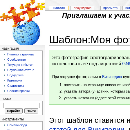
шаблон
обсуждение
просмотр
ис
Приглашаем к уча
Шаблон:Моя фот
навигация
Главная страница
Эта фотография сфотографирован
Сообщество
использовать её под лицензией
GN
Текущие события
Случайная статья
Поддержка
При загрузке фотографии в
Википедию
нуж
Категории
поставить на странице описания из
Статистика
указать автора (участник, который з
Свежие правки
указать источник (адрес этой страни
поиск
Этот шаблон ставится 
инструменты
Ссылки сюда
статей для Википедии
,