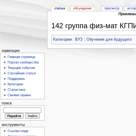
статья
обсуждение
просмотр
исто
Приглаша
142 группа физ-мат КГПИ
Перейти к:
навигация
,
поиск
Категории
:
ВУЗ
Обучение для будущего
навигация
Главная страница
Портал сообщества
Текущие события
Случайная статья
Поддержка
Категории
Статистика
Свежие правки
поиск
инструменты
Ссылки сюда