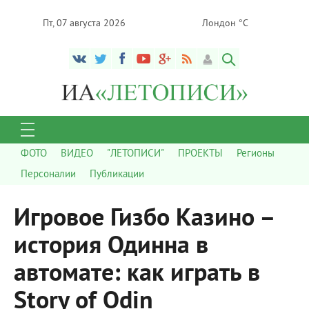
Пт, 07 августа 2026
Лондон °C
ФОТО
ВИДЕО
"ЛЕТОПИСИ"
ПРОЕКТЫ
Регионы
Персоналии
Публикации
Игровое Гизбо Казино –
история Одинна в
автомате: как играть в
Story of Odin