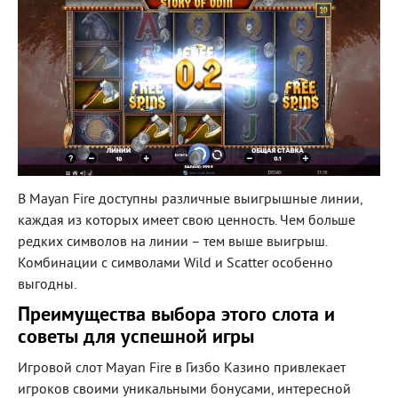
В Mayan Fire доступны различные выигрышные линии,
каждая из которых имеет свою ценность. Чем больше
редких символов на линии – тем выше выигрыш.
Комбинации с символами Wild и Scatter особенно
выгодны.
Преимущества выбора этого слота и
советы для успешной игры
Игровой слот Mayan Fire в Гизбо Казино привлекает
игроков своими уникальными бонусами, интересной