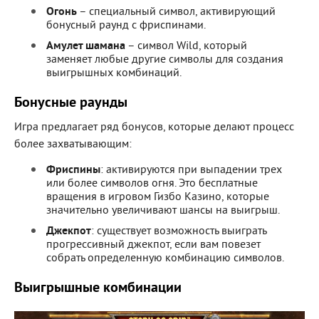
Огонь
– специальный символ, активирующий
бонусный раунд с фриспинами.
Амулет шамана
– символ Wild, который
заменяет любые другие символы для создания
выигрышных комбинаций.
Бонусные раунды
Игра предлагает ряд бонусов, которые делают процесс
более захватывающим:
Фриспины
: активируются при выпадении трех
или более символов огня. Это бесплатные
вращения в игровом Гизбо Казино, которые
значительно увеличивают шансы на выигрыш.
Джекпот
: существует возможность выиграть
прогрессивный джекпот, если вам повезет
собрать определенную комбинацию символов.
Выигрышные комбинации