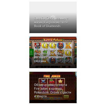
Онлайн Гизбо казино –
магия в игровом слоте
Book of Diamonds
Игры в казино –
откройте для себя
веселье с игровыми
слотами
Обзор игрового слота
Fire Joker в казино
Pokerdom: Огонь страсти
и азарта