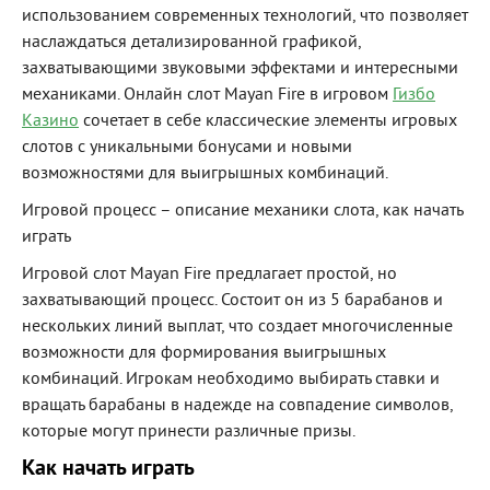
использованием современных технологий, что позволяет
наслаждаться детализированной графикой,
захватывающими звуковыми эффектами и интересными
механиками. Онлайн слот Mayan Fire в игровом
Гизбо
Казино
сочетает в себе классические элементы игровых
слотов с уникальными бонусами и новыми
возможностями для выигрышных комбинаций.
Игровой процесс – описание механики слота, как начать
играть
Игровой слот Mayan Fire предлагает простой, но
захватывающий процесс. Состоит он из 5 барабанов и
нескольких линий выплат, что создает многочисленные
возможности для формирования выигрышных
комбинаций. Игрокам необходимо выбирать ставки и
вращать барабаны в надежде на совпадение символов,
которые могут принести различные призы.
Как начать играть