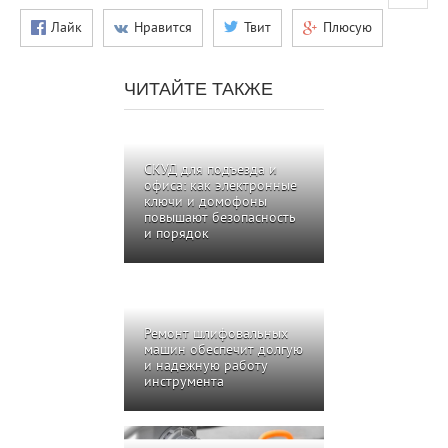
Лайк
Нравится
Твит
Плюсую
ЧИТАЙТЕ ТАКЖЕ
СКУД для подъезда и
офиса: как электронные
ключи и домофоны
повышают безопасность
и порядок
Ремонт шлифовальных
машин обеспечит долгую
и надежную работу
инструмента