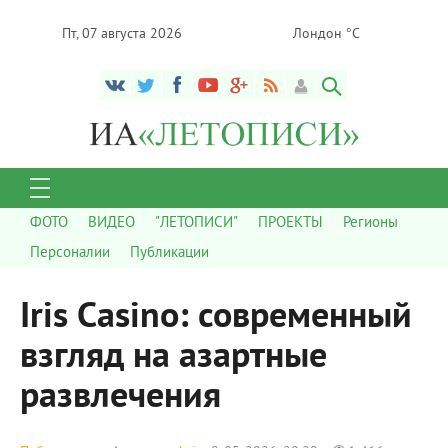
Пт, 07 августа 2026
Лондон °C
ФОТО
ВИДЕО
"ЛЕТОПИСИ"
ПРОЕКТЫ
Регионы
Персоналии
Публикации
Iris Casino: современный
взгляд на азартные
развлечения