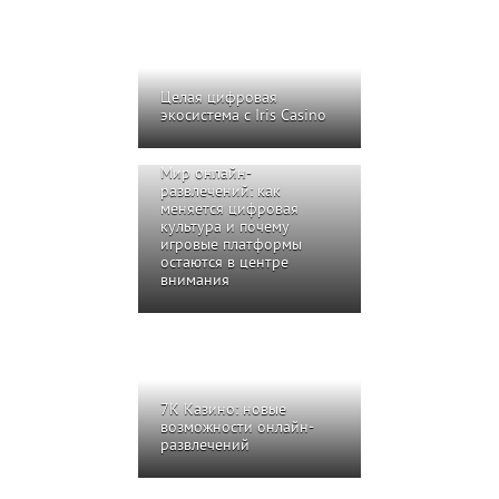
Целая цифровая
экосистема с Iris Сasino
Мир онлайн-
развлечений: как
меняется цифровая
культура и почему
игровые платформы
остаются в центре
внимания
7К Казино: новые
возможности онлайн-
развлечений