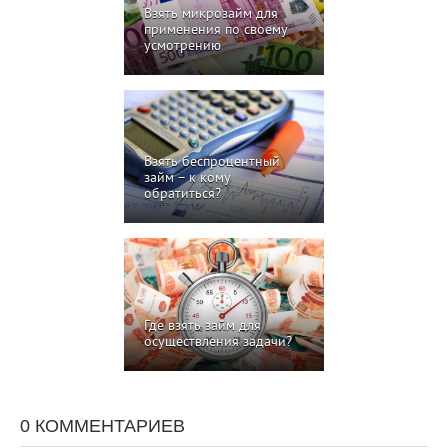
Взять микрозайм для
применения по своему
усмотрению
Взять беспроцентный
займ – к кому
обратиться?
Где взять займ для
осуществления задачи?
0 КОММЕНТАРИЕВ