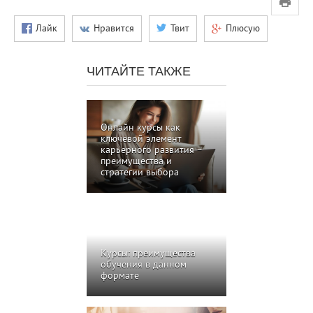
Лайк
Нравится
Твит
Плюсую
ЧИТАЙТЕ ТАКЖЕ
Онлайн курсы как
ключевой элемент
карьерного развития –
преимущества и
стратегии выбора
Курсы: преимущества
обучения в данном
формате