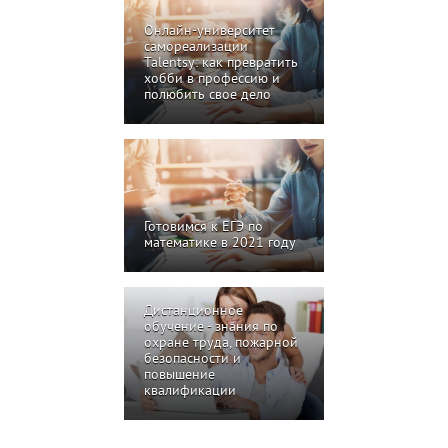
Онлайн-университет
самореализации
Talentsy: как превратить
хобби в профессию и
полюбить свое дело
Готовимся к ЕГЭ по
математике в 2021 году
Дистанционное
обучение - знания по
охране труда, пожарной
безопасности и
повышение
квалификации