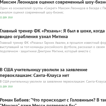
Максим Леонидов оценил современный шоу-бизн
Один из основателей группы «Секрет» Максим Леонидов в беседе с П
каналом оценил современный шоу-бизнес.
22 ДЕК 2018
Главный тренер ФК «Рязань»: Я был в шоке, когда
видео ограбления узнал Митина
Главный тренер ФК «Рязань» Гарник Авалян, в прошлом известный фор
выступавший за топ-команды российского футбола, рассказал о своем
подопечном - защитнике Дмитрии Митине, который вместе с
В США учительницу уволили за заявление
первоклашкам: Санта-Клауса нет
В США учительницу уволили за заявление первоклашкам: Санта-Клауса
21 ДЕК 2018
Роман Бабаев: "Что происходит с Головиным? В т