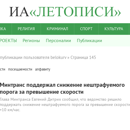
ИКА
РЕЛИГИЯ
КРИМИНАЛ
СПОРТ
КУЛЬТУРА
РОЕКТЫ
Регионы
Персоналии
Публикации
публикации пользователя belokurv » Страница 145
сти
посещаемости
алфавиту
Минтранс поддержал снижение нештрафуемого
порога за превышение скорости
Глава Минтранса Евгений Дитрих сообщил, что ведомство решило
поддержать снижение нештрафуемого порога за превышение скорост
+10 км/час.