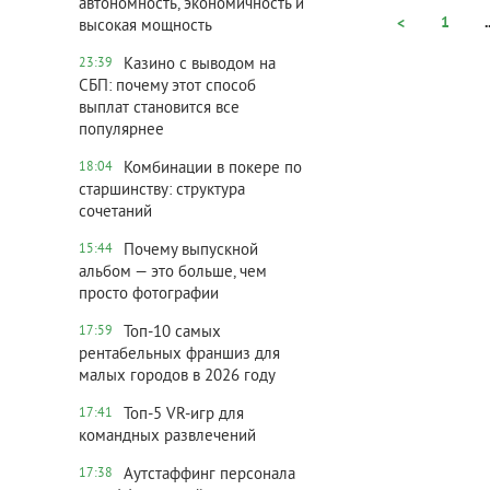
автономность, экономичность и
1
.
<
высокая мощность
Казино с выводом на
23:39
СБП: почему этот способ
выплат становится все
популярнее
Комбинации в покере по
18:04
старшинству: структура
сочетаний
Почему выпускной
15:44
альбом — это больше, чем
просто фотографии
Топ-10 самых
17:59
рентабельных франшиз для
малых городов в 2026 году
Топ‑5 VR‑игр для
17:41
командных развлечений
Аутстаффинг персонала
17:38