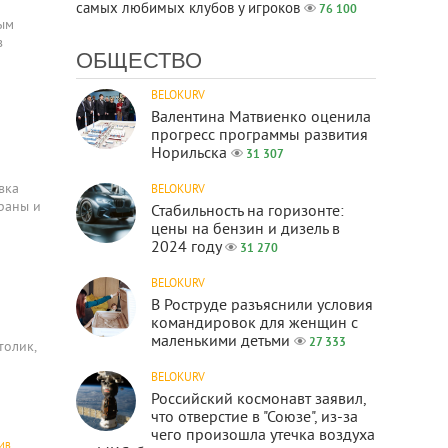
самых любимых клубов у игроков
76 100
ым
в
ОБЩЕСТВО
BELOKURV
Валентина Матвиенко оценила
прогресс программы развития
Норильска
31 307
вка
BELOKURV
траны и
Стабильность на горизонте:
цены на бензин и дизель в
2024 году
31 270
BELOKURV
В Роструде разъяснили условия
командировок для женщин с
маленькими детьми
27 333
толик,
BELOKURV
Российский космонавт заявил,
что отверстие в "Союзе", из-за
чего произошла утечка воздуха
ИВ