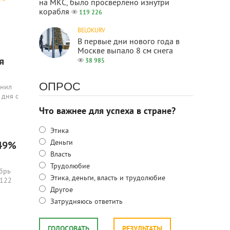
на МКС, было просверлено изнутри
корабля
119 226
BELOKURV
В первые дни нового года в
Москве выпало 8 см снега
я
38 985
ОПРОС
мнил
 дня с
Что важнее для успеха в стране?
Этика
Деньги
 49%
Власть
Трудолюбие
брь
Этика, деньги, власть и трудолюбие
 122
Другое
Затрудняюсь ответить
ГОЛОСОВАТЬ
РЕЗУЛЬТАТЫ