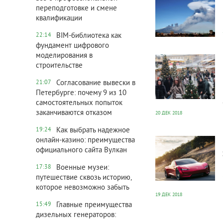
переподготовке и смене
квалификации
BIM-библиотека как
22:14
фундамент цифрового
34 108
0
моделирования в
строительстве
Согласование вывески в
21:07
Петербурге: почему 9 из 10
самостоятельных попыток
заканчиваются отказом
20 ДЕК 2018
Как выбрать надежное
19:24
1 562
0
онлайн-казино: преимущества
официального сайта Вулкан
Военные музеи:
17:38
путешествие сквозь историю,
которое невозможно забыть
19 ДЕК 2018
Главные преимущества
15:49
дизельных генераторов: