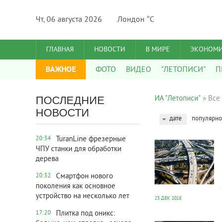
Чт, 06 августа 2026
Лондон °C
ГЛАВНАЯ
НОВОСТИ
В МИРЕ
ЭКОНОМ
ВАЖНОЕ
ФОТО
ВИДЕО
"ЛЕТОПИСИ"
П
ПОСЛЕДНИЕ
ИА "Летописи"
» Все 
НОВОСТИ
дате
популярно
38 067
0
TuranLine фрезерные
20:34
ЧПУ станки для обработки
дерева
Смартфон нового
20:32
поколения как основное
устройство на несколько лет
23 ДЕК 2018
Плитка под оникс:
17:20
34 044
0