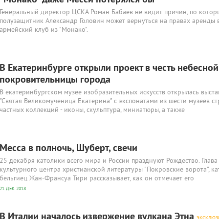
"Монако" даже Месси потерялся бы"
Генеральный директор ЦСКА Роман Бабаев не видит причин, по котор
полузащитник Александр Головин может вернуться на правах аренды 
армейский клуб из "Монако".
В Екатеринбурге открыли проект в честь небесной
покровительницы города
В екатеринбургском музее изобразительных искусств открылась выста
"Святая Великомученица Екатерина" с экспонатами из шести музеев с
частных коллекций - иконы, скульптура, миниатюры, а также
Месса в полночь, Шуберт, свечи
25 декабря католики всего мира и России празднуют Рождество. Глава
культурного центра христианской литературы "Покровские ворота", ка
бельгиец Жан-Франсуа Тири рассказывает, как он отмечает его
21 ДЕК 2018
В Италии началось извержение вулкана Этна
ЭКСКЛЮЗ