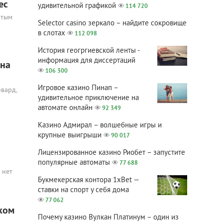
ес
удивительной графикой
114 720
ятым
Selector casino зеркало – найдите сокровище
в слотах
112 098
История геогргиевской ленты -
информация для диссертаций
 на
106 300
Игровое казино Пинап –
вард,
удивительное приключение на
автомате онлайн
92 349
Казино Адмирал – волшебные игры и
крупные выигрыши
90 017
Лицензированное казино Риобет – запустите
популярные автоматы
77 688
 нет
Букмекерская контора 1xBet —
ставки на спорт у себя дома
77 062
аком
Почему казино Вулкан Платинум – один из