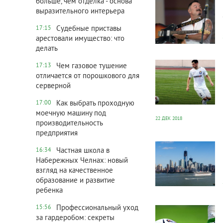
больше, чем отделка - основа
выразительного интерьера
Судебные приставы
17:15
арестовали имущество: что
делать
36 844
0
Чем газовое тушение
17:13
отличается от порошкового для
серверной
Как выбрать проходную
17:00
моечную машину под
22 ДЕК 2018
производительность
предприятия
37 928
0
Частная школа в
16:34
Набережных Челнах: новый
взгляд на качественное
образование и развитие
ребенка
13 484
0
Профессиональный уход
15:56
за гардеробом: секреты