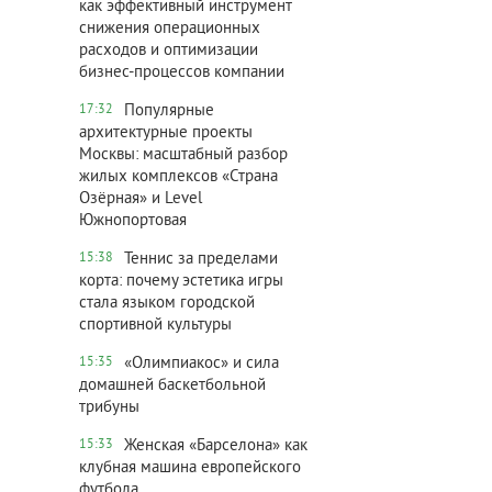
как эффективный инструмент
снижения операционных
расходов и оптимизации
бизнес-процессов компании
Популярные
17:32
архитектурные проекты
Москвы: масштабный разбор
жилых комплексов «Страна
Озёрная» и Level
Южнопортовая
Теннис за пределами
15:38
корта: почему эстетика игры
стала языком городской
спортивной культуры
«Олимпиакос» и сила
15:35
домашней баскетбольной
трибуны
Женская «Барселона» как
15:33
клубная машина европейского
футбола