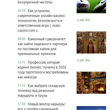
безупречной чистоты
Как устроены
16:19
современные онлайн-казино:
технологии, безопасность и
21 ДЕК 2018
ответственная игра с realz-
36 977
0
cazino.com с
Каменный суверенитет:
00:03
как найти надежного партнера
по поставкам камня для
премиальных проектов
21 ДЕК 2018
Профессия, которая
22:31
кормит бизнес: почему в 2026
38 965
0
году таргетологи востребованы
как никогда
Как выбрать складскую
17:13
тележку под реальные
маршруты и грузы
37 095
0
Новый вектор карьеры:
17:10
все о профессиональной