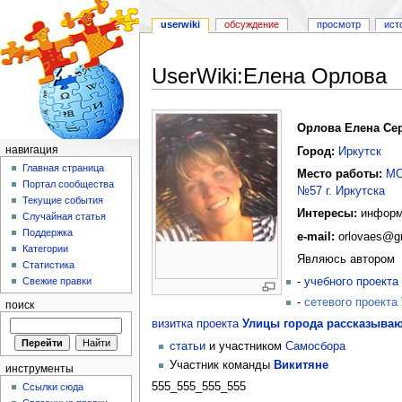
userwiki
обсуждение
просмотр
ист
UserWiki:Елена Орлова
Перейти к:
навигация
,
поиск
Орлова Елена Се
навигация
Город:
Иркутск
Главная страница
Место работы:
МО
Портал сообщества
№57 г. Иркутска
Текущие события
Интересы:
информа
Случайная статья
Поддержка
e-mail:
orlovaes@gm
Категории
Являюсь автором
Статистика
-
учебного проекта
Свежие правки
-
сетевого проекта
поиск
визитка проекта
Улицы города рассказыва
статьи
и участником
Самосбора
Участник команды
Викитяне
инструменты
555_555_555_555
Ссылки сюда