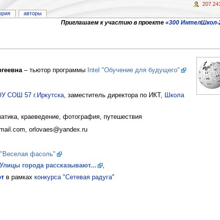
207.24
ория
авторы
Приглашаем к участию в проекте
«300 ИнтелШкол-
ргеевна
– тьютор программы
Intel "Обучение для будущего"
У СОШ 57 г.Иркутска
, заместитель директора по ИКТ,
Школа
тика, краеведение, фотография, путешествия
ail.com, orlovaes@yandex.ru
"Веселая фасоль"
Улицы города рассказывают...
,
ют
в рамках
конкурса "Сетевая радуга"