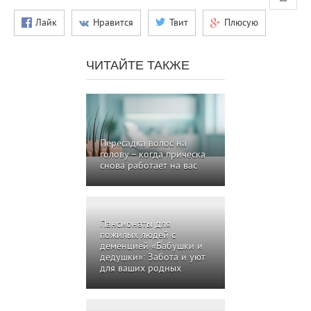
Лайк
Нравится
Твит
Плюсую
ЧИТАЙТЕ ТАКЖЕ
Пересадка волос на
голову – когда прическа
снова работает на вас
Пансионаты для
пожилых людей с
деменцией «Бабушки и
дедушки»: Забота и уют
для ваших родных