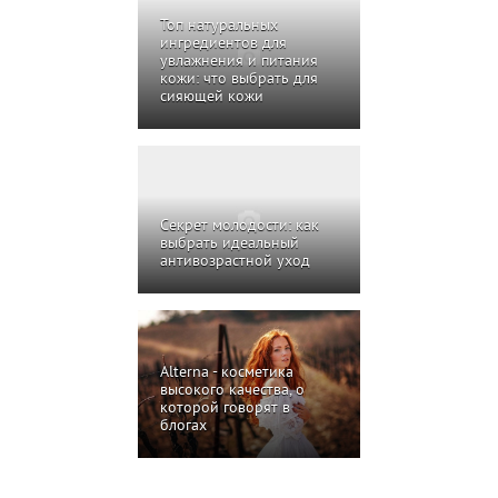
Топ натуральных
ингредиентов для
увлажнения и питания
кожи: что выбрать для
сияющей кожи
Секрет молодости: как
выбрать идеальный
антивозрастной уход
Alterna - косметика
высокого качества, о
которой говорят в
блогах