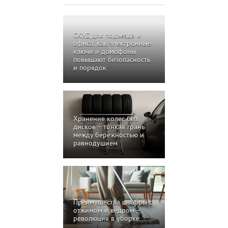
СКУД для подъезда и
офиса: как электронные
ключи и домофоны
повышают безопасность
и порядок
Хранение колес без
дисков – тонкая грань
между бережностью и
равнодушием
Преимущества швабры с
отжимом и ведром –
революция в уборке