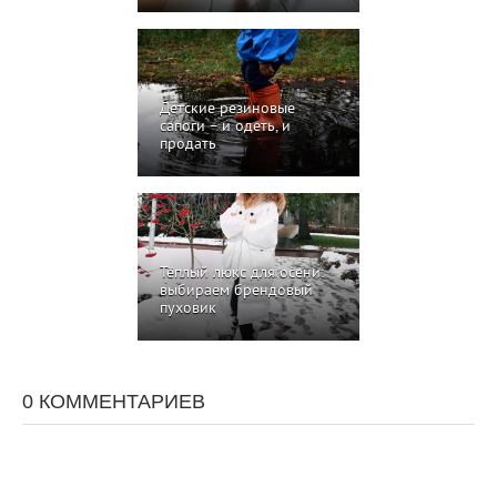
Детские резиновые
сапоги – и одеть, и
продать
Тёплый люкс для осени:
выбираем брендовый
пуховик
0 КОММЕНТАРИЕВ