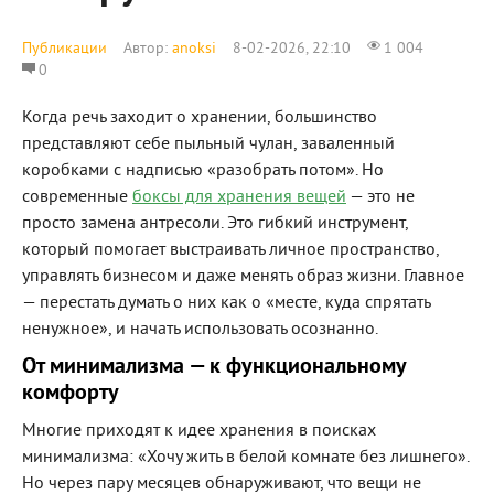
Публикации
Автор:
anoksi
8-02-2026, 22:10
1 004
0
Когда речь заходит о хранении, большинство
представляют себе пыльный чулан, заваленный
коробками с надписью «разобрать потом». Но
современные
боксы для хранения вещей
— это не
просто замена антресоли. Это гибкий инструмент,
который помогает выстраивать личное пространство,
управлять бизнесом и даже менять образ жизни. Главное
— перестать думать о них как о «месте, куда спрятать
ненужное», и начать использовать осознанно.
От минимализма — к функциональному
комфорту
Многие приходят к идее хранения в поисках
минимализма: «Хочу жить в белой комнате без лишнего».
Но через пару месяцев обнаруживают, что вещи не