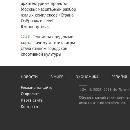
архитектурные проекты
Москвы: масштабный разбор
жилых комплексов «Страна
Озёрная» и Level
Южнопортовая
Теннис за пределами
15:38
корта: почему эстетика игры
стала языком городской
спортивной культуры
НОВОСТИ
В МИРЕ
ЭКОНОМИКА
РЕЛИГИЯ
Реклама на сайте
18+
© 2008 - 2019 ИА "Летопи
О проекте
Образовательный вики-проект в ж
Карта сайта
имеют значение для обучения.
Контакты