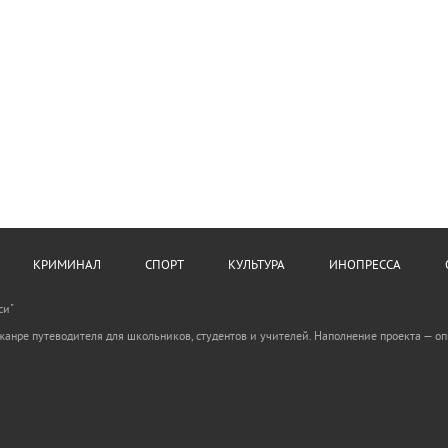
КРИМИНАЛ
СПОРТ
КУЛЬТУРА
ИНОПРЕССА
си"
анре путеводителя для школьников, студентов и учителей. Наполнение проекта — опис