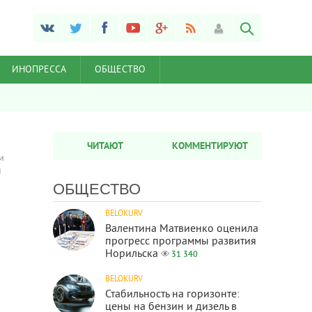
ИНОПРЕССА
ОБЩЕСТВО
ЧИТАЮТ
КОММЕНТИРУЮТ
и
н
ОБЩЕСТВО
BELOKURV
Валентина Матвиенко оценила
прогресс программы развития
Норильска
31 340
BELOKURV
Стабильность на горизонте:
цены на бензин и дизель в