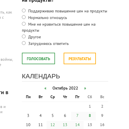
на продукты?
Поддерживаю повышение цен на продукты
ть, как
 с
Нормально отношусь
Мне не нравиться повышение цен на
продукты
Другое
Затрудняюсь ответить
ГОЛОСОВАТЬ
РЕЗУЛЬТАТЫ
 войны,
е
КАЛЕНДАРЬ
«
Октябрь 2022
»
ги в
Пн
Вт
Ср
Чт
Пт
Сб
Вс
1
2
в и
 и
3
4
5
6
7
8
9
10
11
12
13
14
15
16