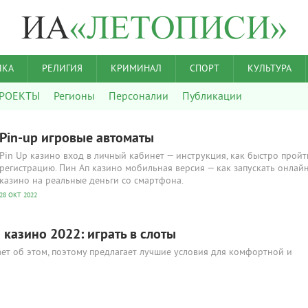
ИКА
РЕЛИГИЯ
КРИМИНАЛ
СПОРТ
КУЛЬТУРА
РОЕКТЫ
Регионы
Персоналии
Публикации
Pin-up игровые автоматы
Pin Up казино вход в личный кабинет — инструкция, как быстро пройт
регистрацию. Пин Ап казино мобильная версия — как запускать онлай
казино на реальные деньги со смартфона.
28 ОКТ 2022
казино 2022: играть в слоты
ет об этом, поэтому предлагает лучшие условия для комфортной и