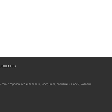
ОБЩЕСТВО
ание городов, сёл и деревень, мест, школ, событий и людей, которые