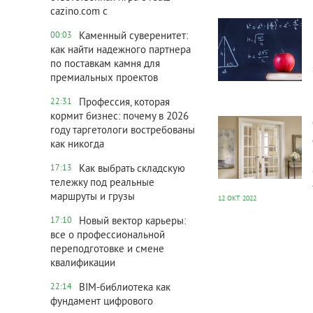
cazino.com с
612
0
Каменный суверенитет:
00:03
как найти надежного партнера
по поставкам камня для
премиальных проектов
Профессия, которая
22:31
549
0
кормит бизнес: почему в 2026
году таргетологи востребованы
как никогда
Как выбрать складскую
17:13
тележку под реальные
маршруты и грузы
12 ОКТ 2022
Новый вектор карьеры:
17:10
все о профессиональной
переподготовке и смене
квалификации
BIM-библиотека как
22:14
фундамент цифрового