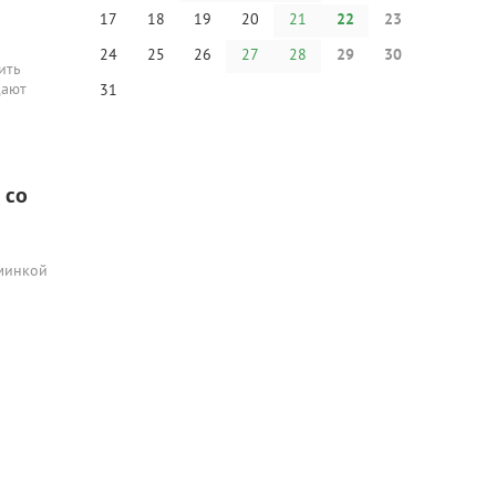
17
18
19
20
21
22
23
24
25
26
27
28
29
30
ить
дают
31
 со
юминкой