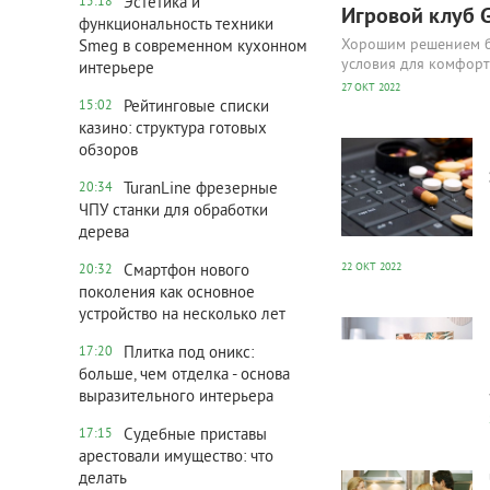
Эстетика и
15:18
Игровой клуб 
функциональность техники
Хорошим решением бу
Smeg в современном кухонном
условия для комфорт
интерьере
27 ОКТ 2022
Рейтинговые списки
15:02
казино: структура готовых
863
0
обзоров
TuranLine фрезерные
20:34
ЧПУ станки для обработки
дерева
22 ОКТ 2022
Смартфон нового
20:32
поколения как основное
512
0
устройство на несколько лет
Плитка под оникс:
17:20
больше, чем отделка - основа
выразительного интерьера
Судебные приставы
17:15
арестовали имущество: что
829
0
делать