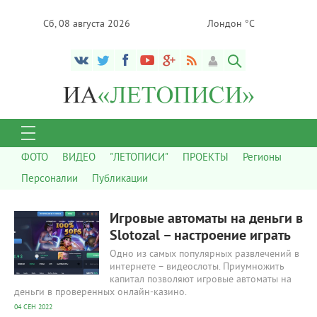
Сб, 08 августа 2026
Лондон °C
ФОТО
ВИДЕО
"ЛЕТОПИСИ"
ПРОЕКТЫ
Регионы
Персоналии
Публикации
939
0
Игровые автоматы на деньги в
Slotozal – настроение играть
Одно из самых популярных развлечений в
интернете – видеослоты. Приумножить
капитал позволяют игровые автоматы на
деньги в проверенных онлайн-казино.
04 СЕН 2022