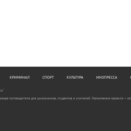
КРИМИНАЛ
СПОРТ
КУЛЬТУРА
ИНОПРЕССА
си"
анре путеводителя для школьников, студентов и учителей. Наполнение проекта — опис