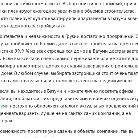
в новых жилых комплексах. Выбор поистине огромный, приче
ки планируют ежегодное увеличение объемов строительства.
 кто планирует купить квартиру или апартаменты в Батуми воз
ать надежного застройщика?»
оительства и недвижимости в Грузии достаточно прозрачный. 
 у застройщиков в Батуми даже в начале строительства дома ве
истике 99,9 % из всех строящихся домов в Батуми достраиваетс
у. Если вы все-таки очень сильно переживаете или не хотите до
 выбирать квартиры в домах на стадии завершения строительст
доме. В любом случае, выбирать застройщика стоит очень тщат
 это самостоятельно или с помощью агентства недвижимости.
 если вы находитесь в Батуми и можете лично посетить офисы
аний, пообщаться с их представителями и воочию оценить сит
туми
постоянно обновляют каталоги актуальных предложений 
ценивать варианты лучше не на сайтах самих компаний, а на
торах.
возможности посетите уже сданные объекты компании, так вы