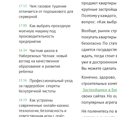
продают квартиры 
Чем газовое тушение
17:13
крупные застройщи
отличается от порошкового для
Поэтому у каждого,
серверной
вопрос: «Как выбр
Как выбрать проходную
17:00
Вообще, рынок стр
моечную машину под
производительность
покупать квартиры
предприятия
безопасно. По стат
сдается государств
Частная школа в
16:34
ждать, тогда стоит
Набережных Челнах: новый
взгляд на качественное
уже в достроенном 
образование и развитие
Вы можете сделать
ребенка
Конечно, здорово,
Профессиональный уход
15:56
строительных комп
за гардеробом: секреты
Застройщики в Ба
безупречной чистоты
своих сайтах. Но о
Как устроены
16:19
популярных агрега
современные онлайн-казино:
технологии, безопасность и
Не поленитесь по 
ответственная игра с realz-