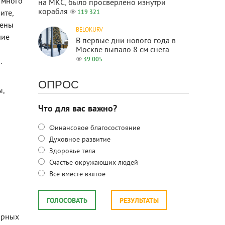
 много
на МКС, было просверлено изнутри
корабля
ите,
119 321
цены
BELOKURV
шие
В первые дни нового года в
Москве выпало 8 см снега
39 005
.
ОПРОС
ы,
Что для вас важно?
Финансовое благосостояние
Духовное развитие
Здоровье тела
Счастье окружающих людей
Всё вместе взятое
ГОЛОСОВАТЬ
РЕЗУЛЬТАТЫ
арных