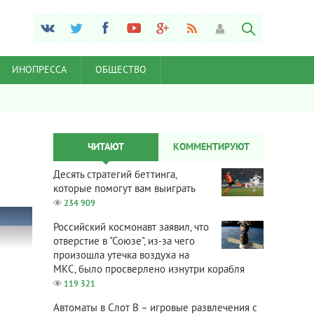
ИНОПРЕССА
ОБЩЕСТВО
ЧИТАЮТ
КОММЕНТИРУЮТ
Десять стратегий беттинга,
которые помогут вам выиграть
234 909
Российский космонавт заявил, что
отверстие в "Союзе", из-за чего
произошла утечка воздуха на
МКС, было просверлено изнутри корабля
119 321
Автоматы в Слот В – игровые развлечения с