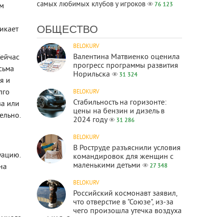
самых любимых клубов у игроков
76 123
м
ОБЩЕСТВО
никает
BELOKURV
Валентина Матвиенко оценила
Сейчас
прогресс программы развития
сьма
Норильска
31 324
я и
лго
BELOKURV
Стабильность на горизонте:
ва или
цены на бензин и дизель в
ельно.
2024 году
31 286
BELOKURV
В Роструде разъяснили условия
уацию.
командировок для женщин с
маленькими детьми
на
27 348
BELOKURV
Российский космонавт заявил,
что отверстие в "Союзе", из-за
чего произошла утечка воздуха