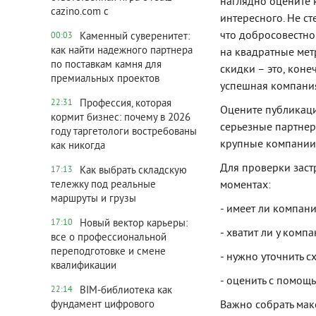
наглядно оцените 
cazino.com с
интересного. Не с
что добросовестно
Каменный суверенитет:
00:03
как найти надежного партнера
на квадратные мет
по поставкам камня для
скидки – это, кон
премиальных проектов
успешная компания
Профессия, которая
22:31
Оцените публикаци
кормит бизнес: почему в 2026
серьезные партнер
году таргетологи востребованы
крупные компании,
как никогда
Для проверки зас
Как выбрать складскую
17:13
моментах:
тележку под реальные
маршруты и грузы
- имеет ли компан
Новый вектор карьеры:
17:10
- хватит ли у комп
все о профессиональной
переподготовке и смене
- нужно уточнить 
квалификации
- оценить с помощ
BIM-библиотека как
22:14
Важно собрать мак
фундамент цифрового