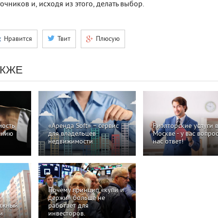
чников и, исходя из этого, делать выбор.
Нравится
Твит
Плюсую
АКЖЕ
мость
«Аренда Soft» – сервис
Риэлторские услуги 
ению
для владельцев
Москве - у вас вопрос
недвижимости
нас ответ!
Почему принцип «купи и
держи» больше не
важный
работает для
и
инвесторов.