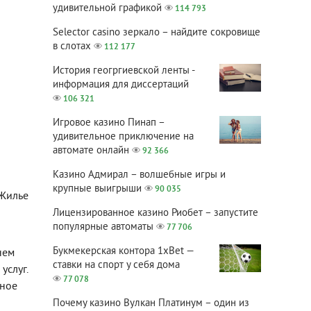
удивительной графикой
114 793
Selector casino зеркало – найдите сокровище
в слотах
112 177
История геогргиевской ленты -
информация для диссертаций
106 321
Игровое казино Пинап –
удивительное приключение на
автомате онлайн
92 366
Казино Адмирал – волшебные игры и
крупные выигрыши
90 035
 Жилье
Лицензированное казино Риобет – запустите
популярные автоматы
77 706
Букмекерская контора 1xBet —
нем
ставки на спорт у себя дома
услуг.
77 078
дное
Почему казино Вулкан Платинум – один из