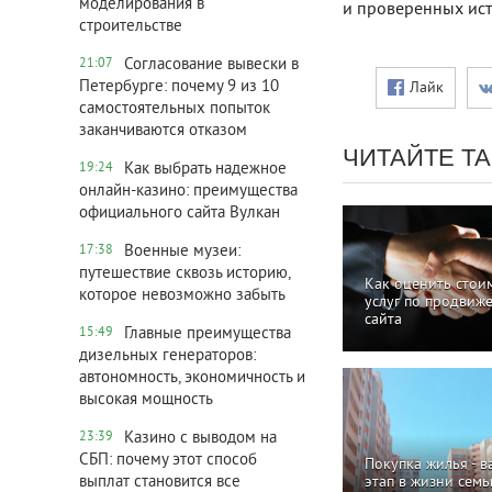
моделирования в
и проверенных исто
строительстве
Согласование вывески в
21:07
Петербурге: почему 9 из 10
Лайк
самостоятельных попыток
заканчиваются отказом
ЧИТАЙТЕ Т
Как выбрать надежное
19:24
онлайн-казино: преимущества
официального сайта Вулкан
Военные музеи:
17:38
путешествие сквозь историю,
Как оценить стои
которое невозможно забыть
услуг по продвиж
сайта
Главные преимущества
15:49
дизельных генераторов:
автономность, экономичность и
высокая мощность
Казино с выводом на
23:39
СБП: почему этот способ
Покупка жилья - 
выплат становится все
этап в жизни семь