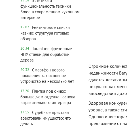
Эстетика и
15:18
функциональность техники
Smeg в современном кухонном
интерьере
Рейтинговые списки
15:02
казино: структура готовых
обзоров
TuranLine фрезерные
20:34
ЧПУ станки для обработки
дерева
Огромное количес
Смартфон нового
20:32
недвижимости Бату
поколения как основное
сдаются десятки т
устройство на несколько лет
покупают как мест
Плитка под оникс:
17:20
впоследствии дох
больше, чем отделка - основа
выразительного интерьера
Здоровая конкурен
уровне, а также ст
Судебные приставы
17:15
Однако инвесторам
арестовали имущество: что
предложение от на
делать