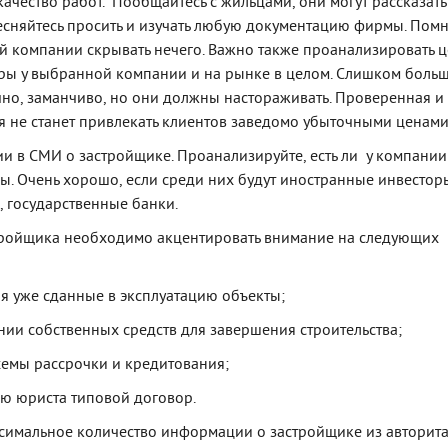
качество работ. Пообщайтесь с жильцами, они могут рассказать
тесняйтесь просить и изучать любую документацию фирмы. Помн
й компании скрывать нечего. Важно также проанализировать 
ры у выбранной компании и на рынке в целом. Слишком боль
ечно, заманчиво, но они должны настораживать. Проверенная и
 не станет привлекать клиентов заведомо убыточными ценами
и в СМИ о застройщике. Проанализируйте, есть ли у компании
ы. Очень хорошо, если среди них будут иностранные инвестор
 государственные банки.
тройщика необходимо акцентировать внимание на следующих
ия уже сданные в эксплуатацию объекты;
ании собственных средств для завершения строительства;
схемы рассрочки и кредитования;
ью юриста типовой договор.
симальное количество информации о застройщике из авторит