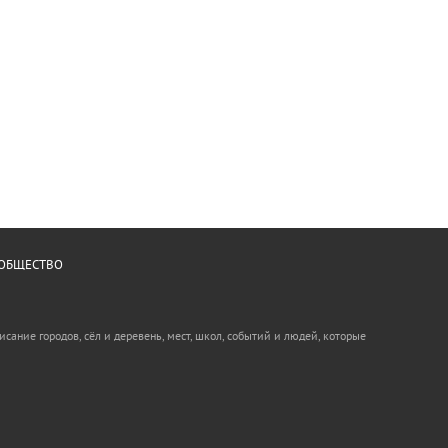
ОБЩЕСТВО
ание городов, сёл и деревень, мест, школ, событий и людей, которые