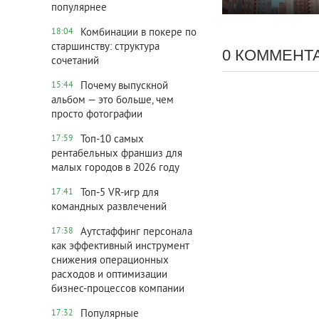
популярнее
Комбинации в покере по
18:04
старшинству: структура
0 КОММЕНТ
сочетаний
Почему выпускной
15:44
альбом — это больше, чем
просто фотографии
Топ-10 самых
17:59
рентабельных франшиз для
малых городов в 2026 году
Топ‑5 VR‑игр для
17:41
командных развлечений
Аутстаффинг персонала
17:38
как эффективный инструмент
снижения операционных
расходов и оптимизации
бизнес-процессов компании
Популярные
17:32