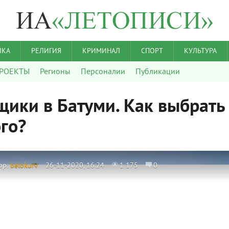
ИКА
РЕЛИГИЯ
КРИМИНАЛ
СПОРТ
КУЛЬТУРА
РОЕКТЫ
Регионы
Персоналии
Публикации
щики в Батуми. Как выбрать
го?
ор:
belokurv
26-11-2020, 16:24
1 175
0