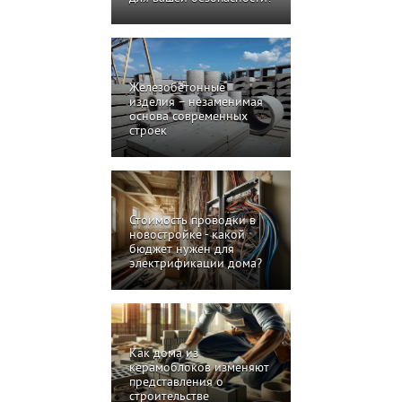
Железобетонные
изделия – незаменимая
основа современных
строек
Стоимость проводки в
новостройке - какой
бюджет нужен для
электрификации дома?
Как дома из
керамоблоков изменяют
представления о
строительстве